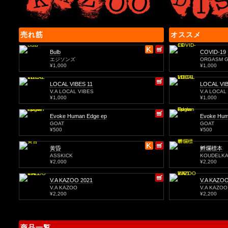
売れ筋
オススメ
Bulb
COVID-19
エジソンズ
ORGASM G
¥1,000
¥1,000
LOCAL VIBES 11
LOCAL VIB
V.A LOCAL VIBES
V.A LOCAL
¥1,000
¥1,000
Evoke Human Edge ep
Evoke Hum
GOAT
GOAT
¥500
¥500
黄昏
孵爛標本
ASSKICK
KOUDELK
¥2,000
¥2,200
V.A KAZOO 2021
V.A KAZOO
V.A KAZOO
V.A KAZOO
¥2,200
¥2,200
商品一覧