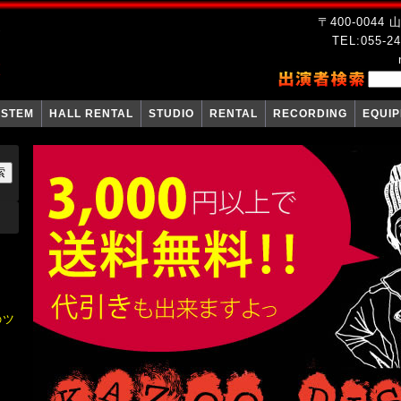
〒400-004
TEL:055-24
YSTEM
HALL RENTAL
STUDIO
RENTAL
RECORDING
EQUI
のツ