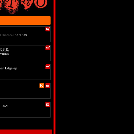
RIND DISRUPTION
ES 11
 VIBES
an Edge ep
A
 2021