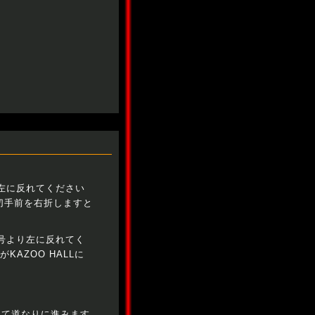
左に反れてください
切手前を右折しますと
号より左に反れてく
AZOO HALLに
して道なりに進みます