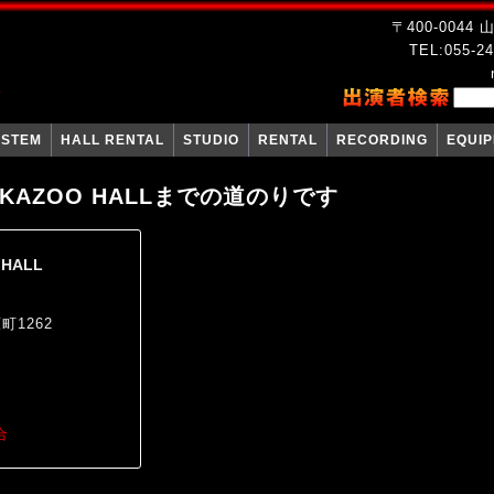
〒400-004
TEL:055-24
YSTEM
HALL RENTAL
STUDIO
RENTAL
RECORDING
EQUI
io KAZOO HALLまでの道のりです
 HALL
1262
合