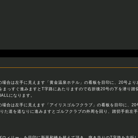
の場合は左手に見えます「黄金温泉ホテル」の看板を目印に、20号より
道をまっすぐ進みますとT字路にあたりますので右折後20号の下を潜り踏
HALLになります。
の場合は左手に見えます「アイリスゴルフクラブ」の看板を目印に、20
降りた道を道なりに進みますとゴルフクラブの外周を回り、踏切手前左手がK
ザウィリー」を目印に新平和橋を超えて頂き、突き当りのT字路を左折