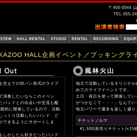
〒400-004
TEL:055-24
YSTEM
HALL RENTAL
STUDIO
RENTAL
RECORDING
EQUI
KAZOO HALL企画イベント／ブッキングライ
を交えての対バン形式のライブ
地元で活動しているオリジナル
めてのライブイベントです。
で演奏したいならこのイベン
土日・祝日を使って開催してい
たバンドとの出会いや交流も醍
がつかなくて・・・」なんてい
定期的に開催しているので、活動
地元パワーで週末を楽しく盛り
じっくり活動したいバンド、ど
チケットノルマ
ができるようにサポートしま
¥1,500(前売りチケット)×15枚
もしかしたら好きだったバンド