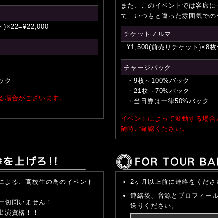
また、このイベントでは客席に
て、いつもと違った雰囲気での
)×22=¥22,000
チケットノルマ
¥1,500(前売りチケット)×8枚=
チャージバック
ック
・9枚～100%バック
・21枚～70%バック
る場合がございます。
・当日券は一律50%バック
イベントによって変動する場合
随時ご確認ください。
による、高校生の為のイベント
2ヶ月以上前に連絡をくださ
連絡後、音源とプロフィー
一切問いません！
送りください。
出演資格！！