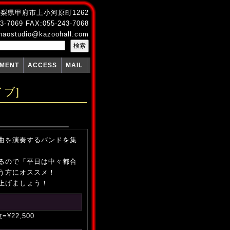
4 山梨県甲府市上小河原町1262
3-7069 FAX:055-243-7068
naostudio@kazoohall.com
PMENT
ACCESS
MAIL
ブ]
曲を演奏するバンドを集
るので「平日は中々都合
う方にオススメ！
上げましょう！
=¥22,500