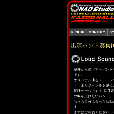
PICKUP
MONTHLY
S
出演バンド募集[
県外からのツアーバンド
です。
オリジナル曲をステージ
ト！またジャンルを越え
醐味の一つです！ 毎月
の幅を広げたいバンド、
ちらも自分に合った活動
す。
まずはご相談ください！