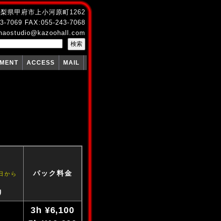
4 山梨県甲府市上小河原町1262
3-7069 FAX:055-243-7068
naostudio@kazoohall.com
PMENT
ACCESS
MAIL
習
）
パック料金
日から
り
3h ¥6,100