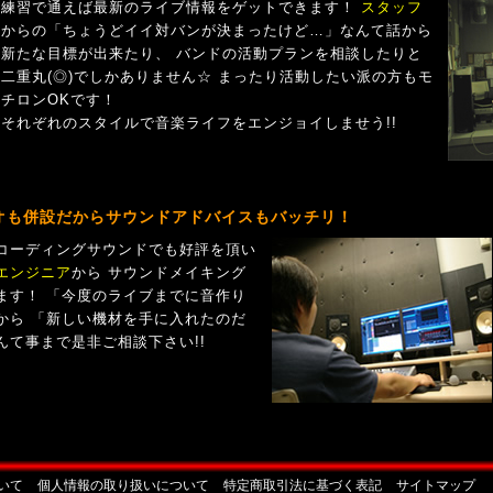
練習で通えば最新のライブ情報をゲットできます！
スタッフ
からの「ちょうどイイ対バンが決まったけど…」なんて話から
新たな目標が出来たり、 バンドの活動プランを相談したりと
二重丸(◎)でしかありません☆ まったり活動したい派の方もモ
チロンOKです！
それぞれのスタイルで音楽ライフをエンジョイしませう!!
オも併設だからサウンドアドバイスもバッチリ！
コーディングサウンドでも好評を頂い
エンジニア
から サウンドメイキング
ます！ 「今度のライブまでに音作り
から 「新しい機材を手に入れたのだ
んて事まで是非ご相談下さい!!
いて
個人情報の取り扱いについて
特定商取引法に基づく表記
サイトマップ