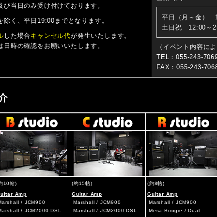
及び当日のみ受け付けております。
平日（月～金） 14:
除く、平日19:00までとなります。
土日祝 12:00～25
ル
した場合
キャンセル代
が発生いたします。
は日時の確認をお願いいたします。
（イベント内容によ
TEL：055-243-706
FAX：055-243-706
介
約10帖)
(約15帖)
(約8帖)
uitar Amp
Guitar Amp
Guitar Amp
Marshall / JCM900
Marshall / JCM900
Marshall / JCM900
Marshall / JCM2000 DSL
Marshall / JCM2000 DSL
Mesa Boogie / Dual