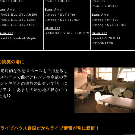
Roland / JC-120
Roland / JC-120
Rectifire
Roland / JC-120
ass Amp
Bass Amp
TRACE ELLIOT / AH350
Ampeg / SVT-3Pro
Bass Amp
TRACE ELLIOT / 1048T
Ampeg / SVT-810HLF
Ampeg / PF-500
TRACE ELLIOT / 1518
Ampeg / SVT-810HLF
Drum set
rum set
YAMAHA / STAGE CUSTUM
Drum set
Pearl / Standard Maple
Pearl / ZENITHAL
RESONATOR
の談笑の場に…
と比べ絶対的な休憩スペースをご用意致し
憩スペースで曲のアレンジや今後の予
バンド仲間との偶然の出会いで話しに
リアリ！ あまりの居心地の良さにつ
も!?
ライブハウス併設だからライブ情報が常に新鮮！