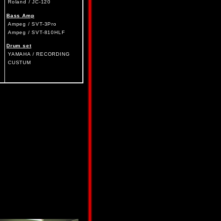
Roland / JC-120
Bass Amp
Ampeg / SVT-3Pro
Ampeg / SVT-810HLF
Drum set
YAMAHA / RECORDING
CUSTUM