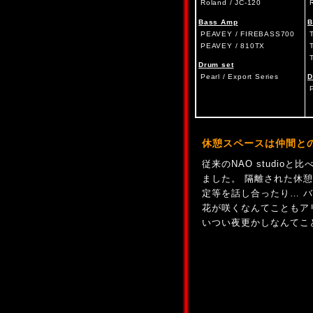
Roland / JC-120
Bass Amp
B
PEAVEY / FIREBASS700
PEAVEY / 810TX
Drum set
Pearl / Export Series
D
休憩スペースは仲間と
従来のNAO studio
ました。 隔離された休
定等を話し合ったり… 
花が咲くなんてこともア
いつい夜更かしなんてこと