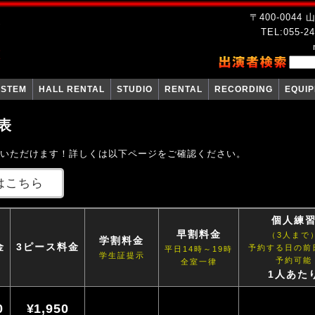
〒400-004
TEL:055-24
YSTEM
HALL RENTAL
STUDIO
RENTAL
RECORDING
EQUI
表
用いただけます！詳しくは以下ページをご確認ください。
はこちら
個人練
早割料金
（3人まで
学割料金
金
3ピース料金
予約する日の前
平日14時～19時
学生証提示
予約可能
全室一律
1人あた
0
¥1,950