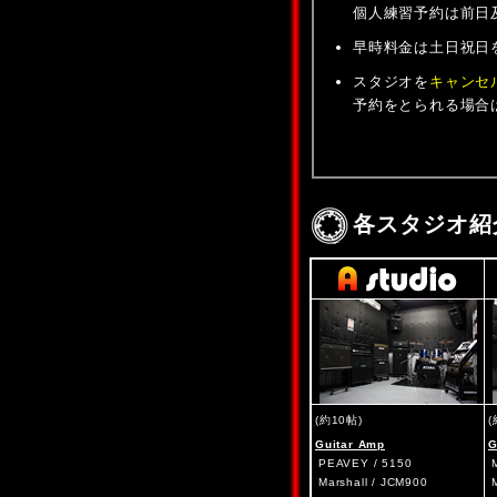
個人練習予約は前日
早時料金は土日祝日を
スタジオを
キャンセ
予約をとられる場合
各スタジオ紹
(約10帖)
(
Guitar Amp
G
PEAVEY / 5150
Marshall / JCM900