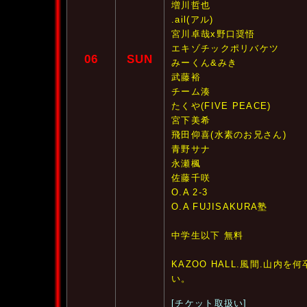
増川哲也
.ail(アル)
宮川卓哉x野口奨悟
エキゾチックポリバケツ
06
SUN
みーくん&みき
武藤裕
チーム湊
たくや(FIVE PEACE)
宮下美希
飛田仰喜(水素のお兄さん)
青野サナ
永瀬楓
佐藤千咲
O.A 2-3
O.A FUJISAKURA塾
中学生以下 無料
KAZOO HALL.風間.山内
い。
[チケット取扱い]