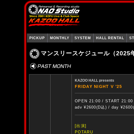
PICKUP
MONTHLY
SYSTEM
HALL RENTAL
S
マンスリースケジュール（2025
KAZOO HALL presents
FRIDAY NIGHT V '25
OPEN 21:00 / START 21:00
adv ¥2600(D込) / day ¥260
[出演]
POTARU