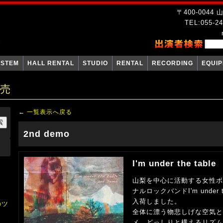
〒400-004
TEL:055-24
YSTEM
HALL RENTAL
STUDIO
RENTAL
RECORDING
EQUI
販売
←
一覧表示へ戻る
2nd demo
I'm under the table
山梨を中心に活動する女性ボ
ナルロックバンドI'm under th
入荷しました。
のツ
全体に漂う物悲しげな空気
メ、どっしりと構えるリズム