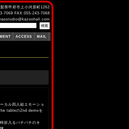
4 山梨県甲府市上小河原町1262
3-7069 FAX:055-243-7068
naostudio@kazoohall.com
PMENT
ACCESS
MAIL
ーカル四人組エモーショ
e tableの2nd demoを
と時折入るバチバチのキ
隊。