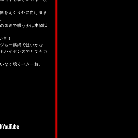
内側をえぐり外に向け凄ま
。
の気迫で唄う姿は本物以
ない音！
ンジも一筋縄ではいかな
もハイセンスでとてもカ
違いなく聴くべき一枚、