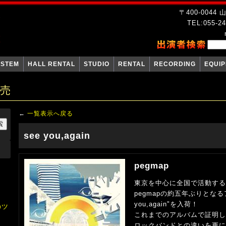
〒400-004
TEL:055-24
YSTEM
HALL RENTAL
STUDIO
RENTAL
RECORDING
EQUI
販売
←
一覧表示へ戻る
see you,again
pegmap
東京を中心に全国で活動する
pegmapの約五年ぶりとなる
you,again"を入荷！
のツ
これまでのアルバムで証明し
ロックバンドとの違いを更に