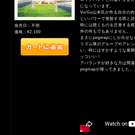
になっています。
Vo/Gu山本氏が作る自分の
じいパワーで発散する唄と詩
時には聴くものを圧巻する程
発売日：不明
外の何もでもありません。
価格：¥2,100
まさにpegmapにしか出せ
リズム隊のグルーブやアレ
い、時にはすかすような展開
ッコいい！
アバランチが好きな方は間
pegmapが帰ってきました。