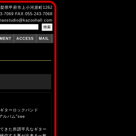
4 山梨県甲府市上小河原町1262
3-7069 FAX:055-243-7068
naostudio@kazoohall.com
PMENT
ACCESS
MAIL
ギターロックバンド
アルバム"see
てきた所謂平凡なギター
確信する事が出来る一枚