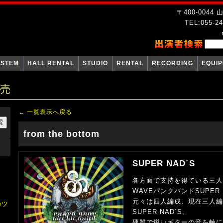
〒400-004
TEL:055-24
YSTEM
HALL RENTAL
STUDIO
RENTAL
RECORDING
EQUI
販売
←
一覧表示へ戻る
from the bottom
SUPER NAD`S
各方面で支持を得ている三人
WAVEパンクバンドSUPER
元々は四人編成、現在三人編
のツ
SUPER NAD`S。
硬質で鋭いギターの音を軸に