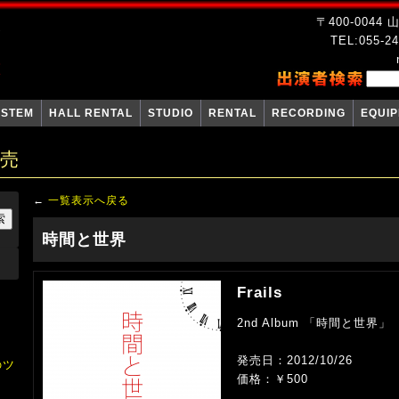
〒400-004
TEL:055-24
YSTEM
HALL RENTAL
STUDIO
RENTAL
RECORDING
EQUI
販売
←
一覧表示へ戻る
時間と世界
Frails
2nd Album 「時間と世界」
発売日：2012/10/26
のツ
価格：￥500