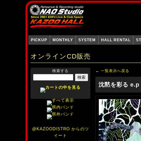
PICKUP
MONTHLY
SYSTEM
HALL RENTAL
S
オンラインCD販売
検索する
←
一覧表示へ戻る
沈黙を彩る e.p
@KAZOODISTRO からのツ
イート