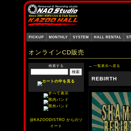
PICKUP
MONTHLY
SYSTEM
HALL RENTAL
S
オンラインCD販売
検索する
←
一覧表示へ戻る
REBIRTH
@KAZOODISTRO からのツ
イート