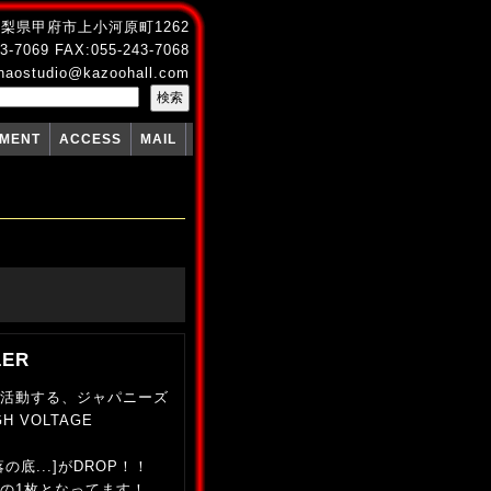
4 山梨県甲府市上小河原町1262
3-7069 FAX:055-243-7068
naostudio@kazoohall.com
PMENT
ACCESS
MAIL
LER
活動する、ジャパニーズ
 VOLTAGE
底...]がDROP！！
の1枚となってます！