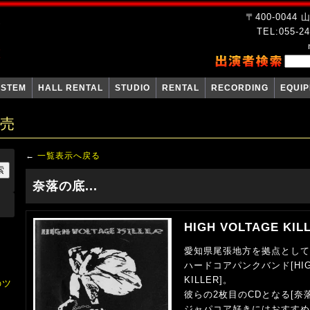
〒400-004
TEL:055-24
YSTEM
HALL RENTAL
STUDIO
RENTAL
RECORDING
EQUI
販売
←
一覧表示へ戻る
奈落の底...
HIGH VOLTAGE KIL
愛知県尾張地方を拠点として
ハードコアパンクバンド[HIGH
KILLER]。
のツ
彼らの2枚目のCDとなる[奈落の
ジャパコア好きにはおすすめ