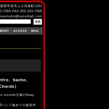
4 山梨県甲府市上小河原町1262
3-7069 FAX:055-243-7068
naostudio@kazoohall.com
PMENT
ACCESS
MAIL
nfro、bacho、
Chords）
records主催の5way
5バンド集めての超良作