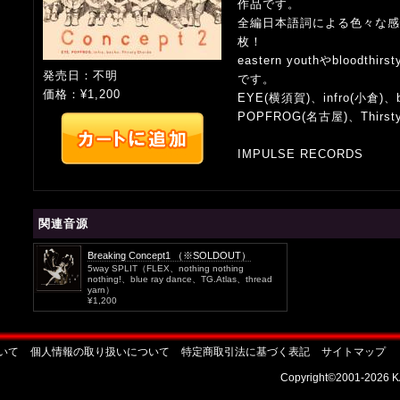
作品です。
全編日本語詞による色々な感
枚！
eastern youthやbloodthi
発売日：不明
です。
価格：¥1,200
EYE(横須賀)、infro(小倉)、
POPFROG(名古屋)、Thirsty
IMPULSE RECORDS
関連音源
Breaking Concept1 （※SOLDOUT）
5way SPLIT（FLEX、nothing nothing
nothing!、blue ray dance、TG.Atlas、thread
yarn）
¥1,200
いて
個人情報の取り扱いについて
特定商取引法に基づく表記
サイトマップ
Copyright©2001-2026 KA