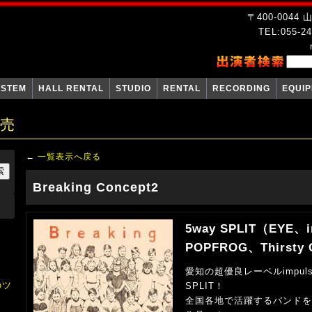
〒400-004
TEL:055-24
YSTEM
HALL RENTAL
STUDIO
RENTAL
RECORDING
EQUI
販売
←
一覧表示へ戻る
Breaking Concept2
5way SPLIT（EYE、i
POPFROG、Thirsty 
愛知の超優良レーベルimpulse 
のツ
SPLIT！
全国各地で活躍するバンドを