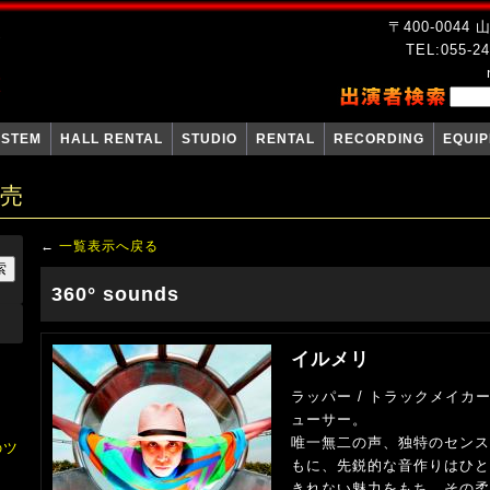
〒400-004
TEL:055-24
YSTEM
HALL RENTAL
STUDIO
RENTAL
RECORDING
EQUI
販売
←
一覧表示へ戻る
360° sounds
イルメリ
ラッパー / トラックメイカー /
ューサー。
唯一無二の声、独特のセンス
のツ
もに、先鋭的な音作りはひと
きれない魅力をもち、その柔