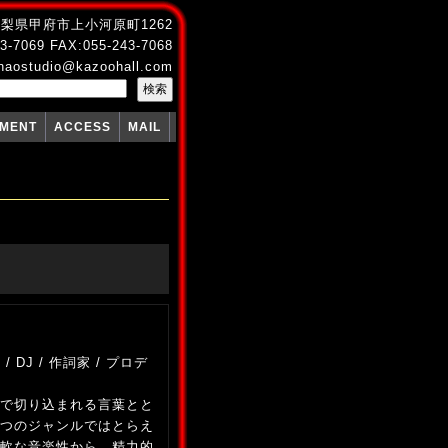
4 山梨県甲府市上小河原町1262
3-7069 FAX:055-243-7068
naostudio@kazoohall.com
PMENT
ACCESS
MAIL
 DJ / 作詞家 / プロデ
で切り込まれる言葉とと
つのジャンルではとらえ
軟な音楽性から、精力的