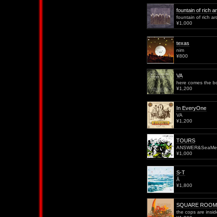
fountain of rich 
fountain of rich a
¥1,000
texas
nim
¥800
VA
here comes the bo
¥1,200
In EveryOne
VA
¥1,200
TOURS
ANSWER&SeaMe
¥1,000
S-T
Å
¥1,800
SQUARE ROOM
the cops are insid