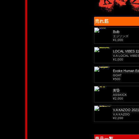
売れ筋
Bulb
エジソンズ
¥1,000
LOCAL VIBES 11
V.A LOCAL VIBE
¥1,000
Evoke Human Ed
GOAT
¥500
黄昏
ASSKICK
¥2,000
V.A KAZOO 2021
V.A KAZOO
¥2,200
商品一覧