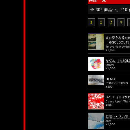
全 302 商品中、210
1
2
3
4
また空をみるた
（※SOLDOUT
To overflow evide
¥1,890
サダル （※SOL
tatami
¥1,500
DEMO
ROMEO ROCKS
¥300
SPLIT （※SOL
Cease Upon The C
¥800
耳鳴りとその訳 （
sora
¥1,000