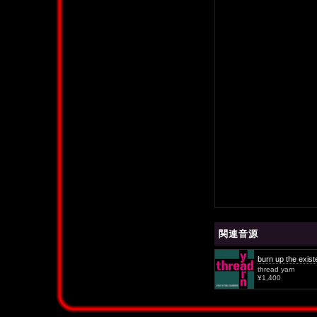
関連音源
burn up the exis
thread yarn
¥1,400