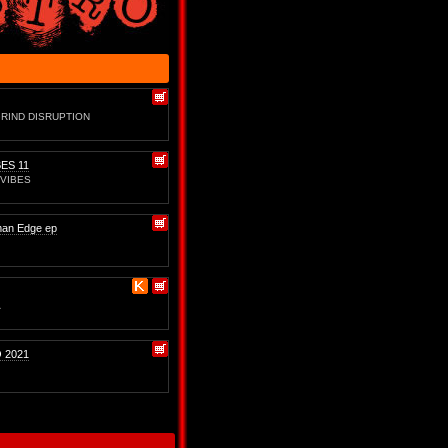
RIND DISRUPTION
ES 11
 VIBES
an Edge ep
A
 2021