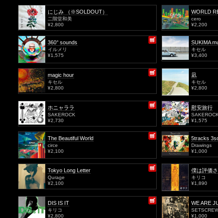
にじみ （※SOLDOUT）
WORLD 
二階堂和美
cero
¥2,800
¥2,200
360° sounds
SUKIMA mu
イルメリ
キセル
¥1,575
¥3,400
magic hour
凪
キセル
キセル
¥2,800
¥2,800
ホニャララ
慰安旅行
SAKEROCK
SAKEROC
¥2,730
¥1,575
The Beautiful World
5tracks 3s
circe
Drawings
¥2,100
¥1,000
Tokyo Long Letter
僕は評価さ
Qurage
キリコ
¥2,100
¥1,890
DIS IS IT
WE ARE JU
キリコ
SETSCREW
¥2,800
¥1,000