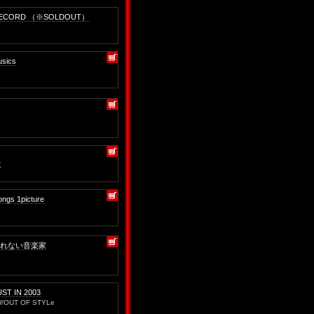
RECORD （※SOLDOUT）
sics
K
ongs 1picture
れない音楽家
ST IN 2003
/OUT OF STYLe