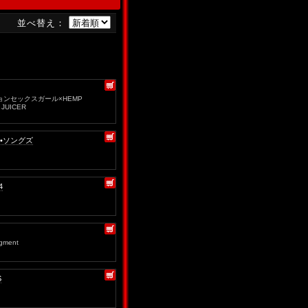
並べ替え：
ョンセックスガール×HEMP
 JUICER
•ソングズ
4
gment
S