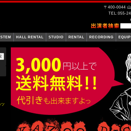
〒400-004
TEL:055-24
YSTEM
HALL RENTAL
STUDIO
RENTAL
RECORDING
EQUI
のツ