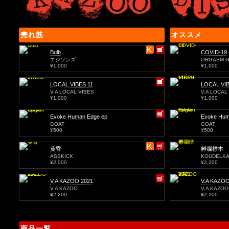
売れ筋
オススメ
Bulb
COVID-19
エジソンズ
ORGASM G
¥1,000
¥1,000
LOCAL VIBES 11
LOCAL VIB
V.A LOCAL VIBES
V.A LOCAL
¥1,000
¥1,000
Evoke Human Edge ep
Evoke Hum
GOAT
GOAT
¥500
¥500
黄昏
孵爛標本
ASSKICK
KOUDELK
¥2,000
¥2,200
V.A KAZOO 2021
V.A KAZOO
V.A KAZOO
V.A KAZOO
¥2,200
¥2,200
商品一覧