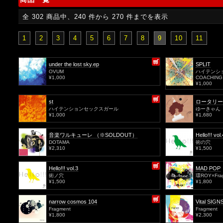
全 302 商品中、240 件から 270 件までを表示
1
2
3
4
5
6
7
8
9
10
11
under the lost sky.ep
SPLIT
OVUM
ハイテンシ
¥1,000
COACHING
¥1,000
st
ロータリー
ハイテンションセックスガール
ゆーきゃん
¥1,000
¥1,680
音楽ワルキューレ （※SOLDOUT）
Hello!!! vol.
DOTAMA
術の穴
¥2,310
¥1,500
Hello!!! vol.3
MAD POP
術ノ穴
環ROY×Fra
¥1,500
¥1,800
narrow cosmos 104
Vital SIGN
Fragment
Fragment
¥1,800
¥2,300