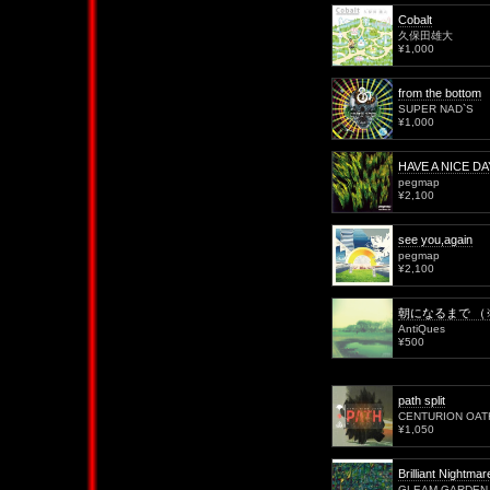
Cobalt
久保田雄大
¥1,000
from the bottom
SUPER NAD`S
¥1,000
HAVE A NICE 
pegmap
¥2,100
see you,again
pegmap
¥2,100
朝になるまで （※
AntiQues
¥500
path split
CENTURION OATH 
¥1,050
Brilliant Nightmar
GLEAM GARDEN