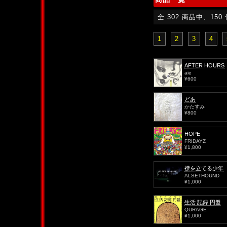
全 302 商品中、150
1
2
3
4
AFTER HOURS
aie
¥600
どあ
かたすみ
¥800
HOPE
FRIDAYZ
¥1,800
襟を立てる少年
ALSETHOUND
¥1,000
生活 記録 円盤
QURAGE
¥1,000