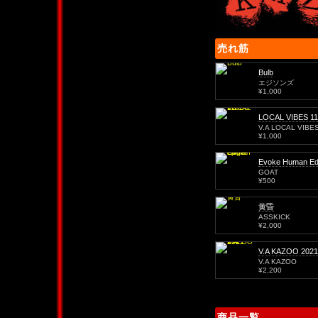
売れ筋
Bulb
エジソンズ
¥1,000
LOCAL VIBES 11
V.A LOCAL VIBE
¥1,000
Evoke Human Ed
GOAT
¥500
黄昏
ASSKICK
¥2,000
V.A KAZOO 2021
V.A KAZOO
¥2,200
商品一覧