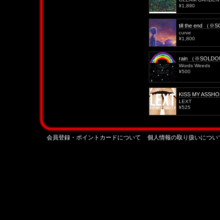
¥1,890
till the end （
curve
¥1,800
rain （※SOLD
Words Weeds
¥500
KISS MY ASSHO
LEXT
¥525
会員登録・ポイントカードについて
個人情報の取り扱いについ